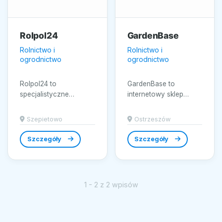
Rolpol24
GardenBase
Rolnictwo i
Rolnictwo i
ogrodnictwo
ogrodnictwo
Rolpol24 to
GardenBase to
specjalistyczne
internetowy sklep
zaopatrzenie rolnictwa
ogrodniczy z
w Szepietowie,
Ostrzeszowa, który
Szepietowo
Ostrzeszów
nastawione na
koncentruje się na
kompleksowe wsparcie
kompleksowym...
Szczegóły
Szczegóły
upraw...
1 - 2 z 2 wpisów