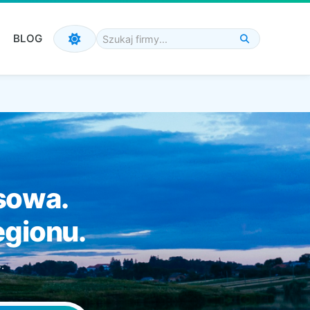
BLOG
esowa.
egionu.
.