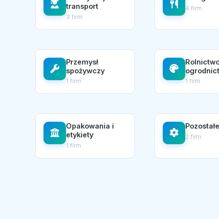
transport
4 firm
3 firm
Przemysł
Rolnictwo
spożywczy
ogrodnic
1 firm
1 firm
Opakowania i
Pozostał
etykiety
2 firm
1 firm