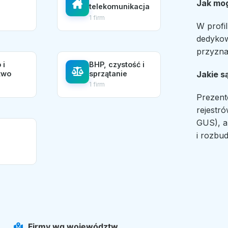
Jak mo
telekomunikacja
1 firm
W profi
dedykow
przyzna
 i
BHP, czystość i
Jakie s
two
sprzątanie
1 firm
Prezent
rejestr
GUS), a
e
i rozbu
Firmy wg województw