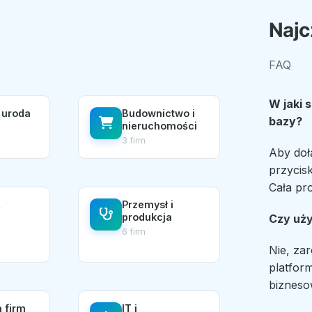
Najc
FAQ
W jaki 
 uroda
Budownictwo i
bazy?
nieruchomości
3 firm
Aby doł
przycisk
Cała pr
,
Przemysł i
produkcja
Czy uży
6 firm
Nie, za
platform
bizneso
a firm
IT i