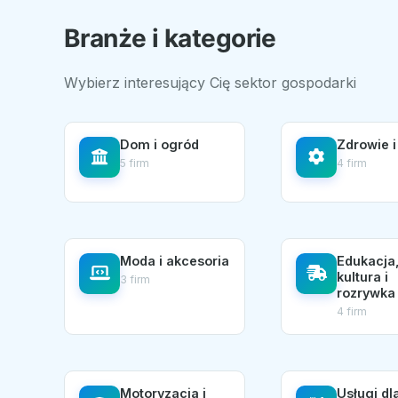
Branże i kategorie
Wybierz interesujący Cię sektor gospodarki
Dom i ogród
Zdrowie i
5 firm
4 firm
Moda i akcesoria
Edukacja
kultura i
3 firm
rozrywka
4 firm
Motoryzacja i
Usługi dl