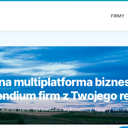
FIRMY
na multiplatforma bizn
dium firm z Twojego r
Twarde dane. Sprawdzeni wykonawcy. Pewny biznes