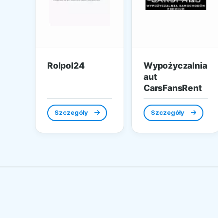
Rolpol24
Wypożyczalnia
aut
CarsFansRent
Szczegóły
Szczegóły