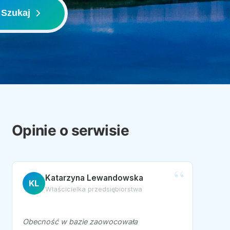
Szukaj
Opinie o serwisie
Katarzyna Lewandowska
KL
Właścicielka przedsiębiorstwa
Obecność w bazie zaowocowała