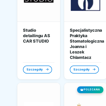
Studio
Specjalistyczna
detailingu AS
Praktyka
CAR STUDIO
Stomatologiczna
Joanna i
Leszek
Chlamtacz
Szczegóły
Szczegóły
POLECANA