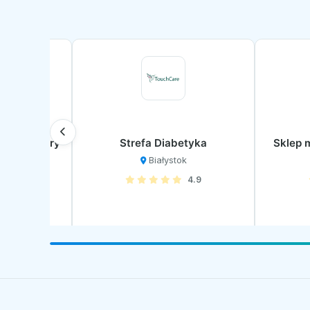
uty Factory
Strefa Diabetyka
Sklep 
Białystok
.8
4.9
Zobacz profil