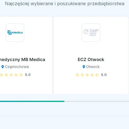
Najczęściej wybierane i poszukiwane przedsiębiorstwa
medyczny MB Medica
ECZ Otwock
Częstochowa
Otwock
5.0
5.0
Zobacz profil
Zobacz profil