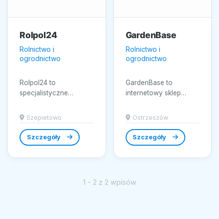
Rolpol24
GardenBase
Rolnictwo i
Rolnictwo i
ogrodnictwo
ogrodnictwo
Rolpol24 to
GardenBase to
specjalistyczne
internetowy sklep
zaopatrzenie rolnictwa
ogrodniczy z
w Szepietowie,
Ostrzeszowa, który
Szepietowo
Ostrzeszów
nastawione na
koncentruje się na
kompleksowe wsparcie
kompleksowym...
Szczegóły
Szczegóły
upraw...
1 - 2 z 2 wpisów