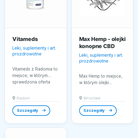
Vitameds
Max Hemp - olejki
konopne CBD
Leki, suplementy i art.
prozdrowotne
Leki, suplementy i art.
prozdrowotne
Vitameds z Radomia to
miejsce, w którym
Max Hemp to miejsce,
sprawdzona oferta
w którym olejki
łączy się z troską o
konopne CBD łączą
codzienny dobrostan.
skuteczność
Radom
Wrocław
W...
suplementów diety z
troską o estetykę...
Szczegóły
Szczegóły