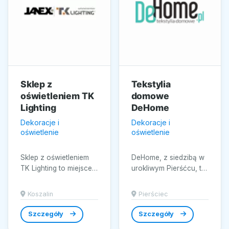
Sklep z
Tekstylia
oświetleniem TK
domowe
Lighting
DeHome
Dekoracje i
Dekoracje i
oświetlenie
oświetlenie
Sklep z oświetleniem
DeHome, z siedzibą w
TK Lighting to miejsce,
urokliwym Pierśćcu, to
gdzie pasja do designu
miejsce, gdzie spotyka
spotyka się z
się tradycja z
Koszalin
Pierściec
funkcjonalnością....
nowoczesnym
wzornictwem....
Szczegóły
Szczegóły