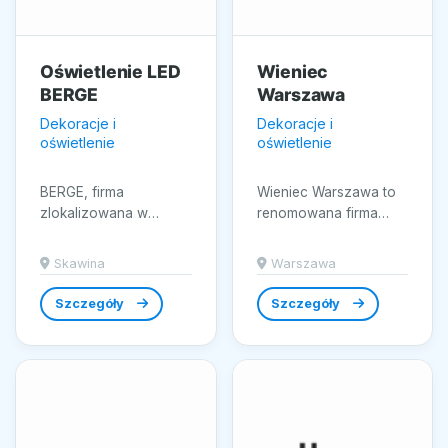
Oświetlenie LED
Wieniec
BERGE
Warszawa
Dekoracje i
Dekoracje i
oświetlenie
oświetlenie
BERGE, firma
Wieniec Warszawa to
zlokalizowana w
renomowana firma
Skawinie, oferuje
specjalizująca się w
szeroką gamę
usługach florystyki
Skawina
Warszawa
produktów
pogrzebowej na
oświetleniowych, które
terenie...
Szczegóły
Szczegóły
łączą...