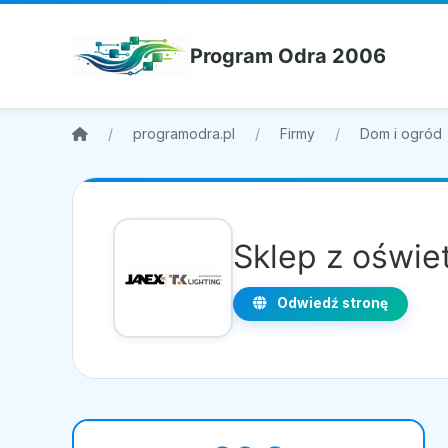
Program Odra 2006
programodra.pl
Firmy
Dom i ogród
Sklep z oświe
Odwiedź stronę