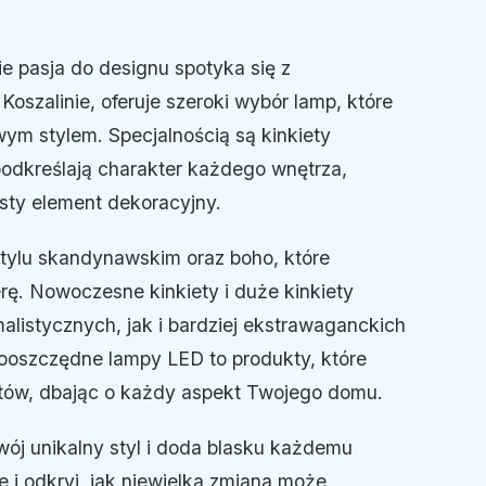
ie pasja do designu spotyka się z
oszalinie, oferuje szeroki wybór lamp, które
ym stylem. Specjalnością są kinkiety
podkreślają charakter każdego wnętrza,
isty element dekoracyjny.
stylu skandynawskim oraz boho, które
rę. Nowoczesne kinkiety i duże kinkiety
alistycznych, jak i bardziej ekstrawaganckich
gooszczędne lampy LED to produkty, które
tów, dbając o każdy aspekt Twojego domu.
Twój unikalny styl i doda blasku każdemu
 i odkryj, jak niewielka zmiana może