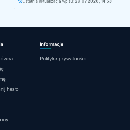
Ostatnia aktualizacja wpisu:
29.07.2026, 14:53
ja
Informacje
główna
Polityka prywatności
ię
rmę
ij hasło
rony