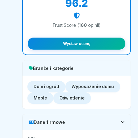
96.2
Trust Score (
160
opinii)
Wystaw ocenę
Branże i kategorie
Dom i ogród
Wyposażenie domu
Meble
Oświetlenie
Dane firmowe