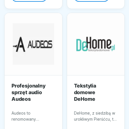
gamę...
Profesjonalny
Tekstylia
sprzęt audio
domowe
Audeos
DeHome
Audeos to
DeHome, z siedzibą w
renomowany
urokliwym Pierśćcu, to
dostawca
miejsce, gdzie spotyka