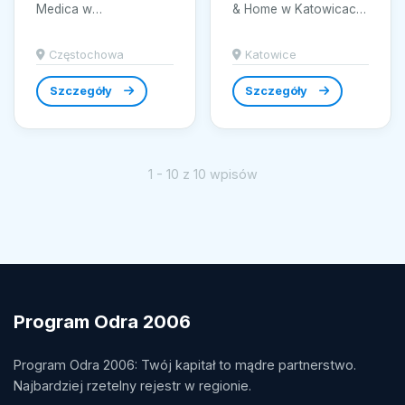
Medica w
& Home w Katowicach
Częstochowie oferuje
to synonim wyjątkowej
szeroki asortyment
biżuterii, łączącej
Częstochowa
Katowice
zaawansowanych
elegancję z
produktów...
najwyższą...
Szczegóły
Szczegóły
1 - 10 z 10 wpisów
Program Odra 2006
Program Odra 2006: Twój kapitał to mądre partnerstwo.
Najbardziej rzetelny rejestr w regionie.