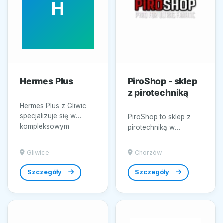
H
Hermes Plus
PiroShop - sklep
z pirotechniką
Hermes Plus z Gliwic
specjalizuje się w
PiroShop to sklep z
kompleksowym
pirotechniką w
doborze i dostawie
Chorzowie,
rozwiązań dla
nastawiony na
Gliwice
Chorzów
zasilania...
dostarczanie
produktów i
Szczegóły
Szczegóły
materiałów...