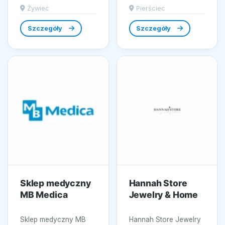
profesjonalnego
się tradycja z
Żywiec
Pierściec
sprzętu audio,
nowoczesnym
zlokalizowany w
wzornictwem....
Szczegóły
Szczegóły
malowniczym Żywcu,
który...
Sklep medyczny
Hannah Store
MB Medica
Jewelry & Home
Sklep medyczny MB
Hannah Store Jewelry