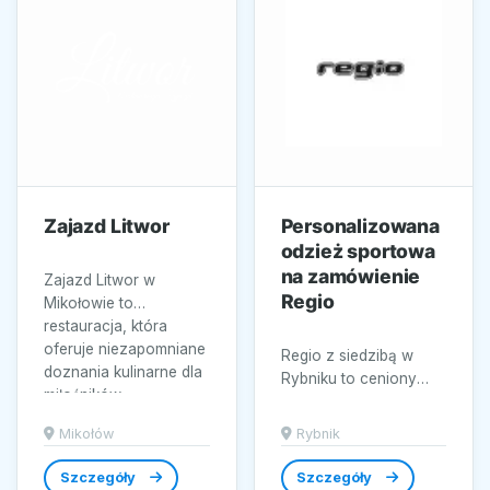
Zajazd Litwor
Personalizowana
odzież sportowa
na zamówienie
Zajazd Litwor w
Regio
Mikołowie to
restauracja, która
oferuje niezapomniane
Regio z siedzibą w
doznania kulinarne dla
Rybniku to ceniony
miłośników...
producent
personalizowanej
Mikołów
Rybnik
odzieży sportowej,
oferujący szeroką
Szczegóły
Szczegóły