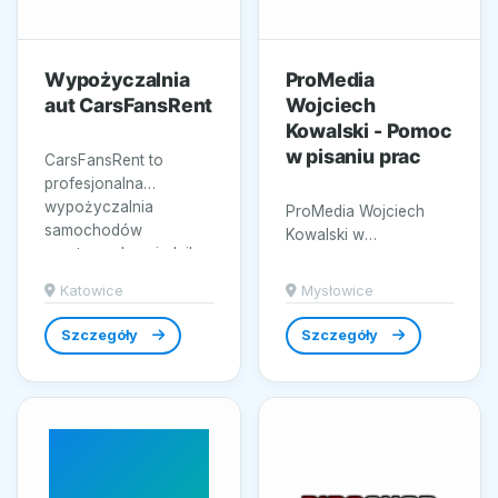
Wypożyczalnia
ProMedia
aut CarsFansRent
Wojciech
Kowalski - Pomoc
w pisaniu prac
CarsFansRent to
profesjonalna
wypożyczalnia
ProMedia Wojciech
samochodów
Kowalski w
sportowych z siedzibą
Mysłowicach realizuje
w Katowicach,
wsparcie w pisaniu
Katowice
Mysłowice
stworzona z...
prac akademickich w
obszarze...
Szczegóły
Szczegóły