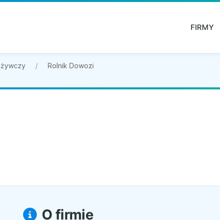
FIRMY
ożywczy
Rolnik Dowozi
O firmie