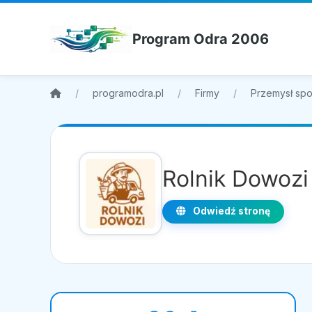
Program Odra 2006
programodra.pl
Firmy
Przemysł sp
Rolnik Dowozi
Odwiedź stronę