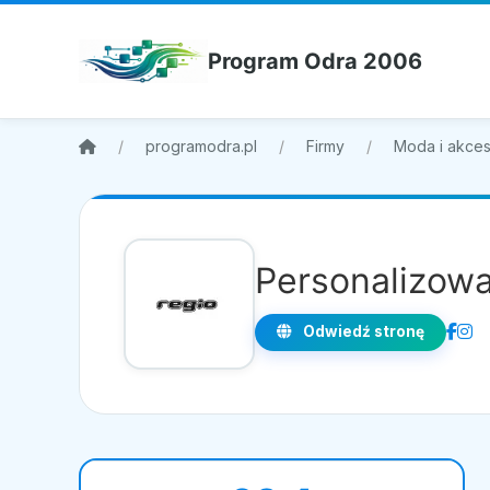
Program Odra 2006
programodra.pl
Firmy
Moda i akces
Personalizow
Odwiedź stronę