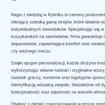
Regio z siedzibą w Rybniku to ceniony producent
oferujący szeroką gamę strojów, które idealnie 
indywidualnych zawodników. Specjalizując się w t
koszykarskich na zamówienie, firma gwarantuje 
dopasowanie, zapewniające komfort oraz swobo
czy ważnego meczu.
Dzięki opcjom personalizacji, każda drużyna moż
wykorzystując własne nadruki i oryginalne wzor
nazwisk graczy, numerów oraz logotypów sponso
identyfikację wizualną zespołu. Niezależnie od d
funkcjonalność oraz odporność na warunki atmos
Dbałość o detale i zaangażowanie w proces produ