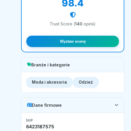
98.4
Trust Score (
140
opinii)
Wystaw ocenę
Branże i kategorie
Moda i akcesoria
Odzież
Dane firmowe
NIP
6423187575