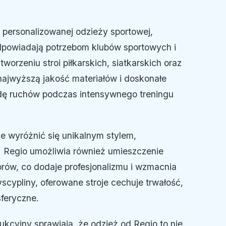
 personalizowanej odzieży sportowej,
odpowiadają potrzebom klubów sportowych i
worzeniu stroi piłkarskich, siatkarskich oraz
najwyższą jakość materiałów i doskonałe
dę ruchów podczas intensywnego treningu
e wyróżnić się unikalnym stylem,
y. Regio umożliwia również umieszczenie
rów, co dodaje profesjonalizmu i wzmacnia
yscypliny, oferowane stroje cechuje trwałość,
feryczne.
kcyjny sprawiają, że odzież od Regio to nie