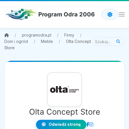
Program Odra 2006
programodra.pl
Firmy
Dom i ogród
Meble
Olta Concept
Store
Olta Concept Store
Odwiedź stronę