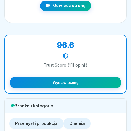
Odwiedź stronę
96.6
Trust Score (
111
opinii)
Wystaw ocenę
Branże i kategorie
Przemysł i produkcja
Chemia