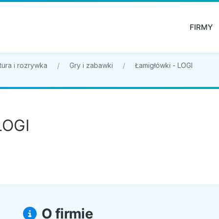
FIRMY
tura i rozrywka
Gry i zabawki
Łamigłówki - LOGI
LOGI
O firmie