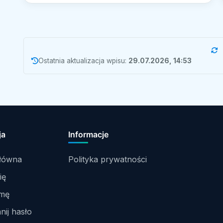
Ostatnia aktualizacja wpisu:
29.07.2026, 14:53
ja
Informacje
główna
Polityka prywatności
ię
rmę
ij hasło