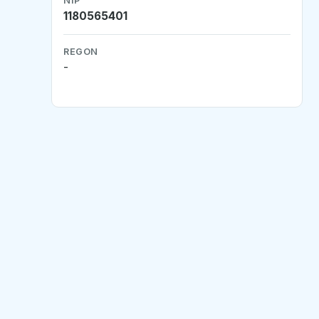
NIP
1180565401
REGON
-