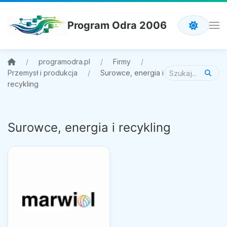
Program Odra 2006
programodra.pl
Firmy
Przemysł i produkcja
Surowce, energia i
recykling
Surowce, energia i recykling