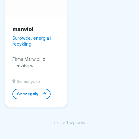
marwiol
Surowce, energia i
recykling
Firma Marwiol, z
siedzibą w
malowniczym mieście
Siemiatycze,
Siemiatycze
specjalizuje się w
dostarczaniu wysokiej
Szczegóły
klasy...
1 - 1 z 1 wpisów