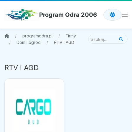
Program Odra 2006
programodra.pl
Firmy
Dom i ogród
RTV i AGD
RTV i AGD