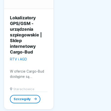
Lokalizatory
GPS/GSM -
urządzenia
szpiegowskie |
Sklep
internetowy
Cargo-Bud
RTV i AGD
W ofercie Cargo-Bud
dostępne są
precyzyjne urządzenia
lokalizacyjne oraz
Starachowice
sprzęt rejestrujący,...
Szczegóły