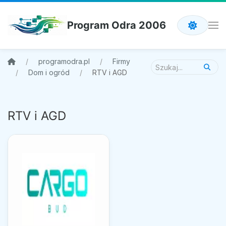
Program Odra 2006
programodra.pl
Firmy
Dom i ogród
RTV i AGD
RTV i AGD