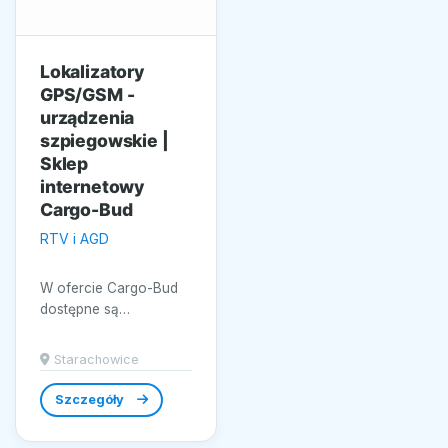
Lokalizatory
GPS/GSM -
urządzenia
szpiegowskie |
Sklep
internetowy
Cargo-Bud
RTV i AGD
W ofercie Cargo-Bud
dostępne są
precyzyjne urządzenia
lokalizacyjne oraz
Starachowice
sprzęt rejestrujący,...
Szczegóły