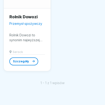
Rolnik Dowozi
Przemysł spożywczy
Rolnik Dowozi to
synonim najwyższej
jakości produktów
spożywczych prosto
Serock
od lokalnych rolników
z Serocka....
Szczegóły
1 - 1 z 1 wpisów