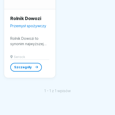
Rolnik Dowozi
Przemysł spożywczy
Rolnik Dowozi to
synonim najwyższej
jakości produktów
spożywczych prosto
Serock
od lokalnych rolników
z Serocka....
Szczegóły
1 - 1 z 1 wpisów