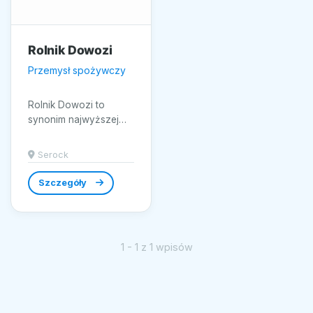
Rolnik Dowozi
Przemysł spożywczy
Rolnik Dowozi to
synonim najwyższej
jakości produktów
spożywczych prosto
Serock
od lokalnych rolników
z Serocka....
Szczegóły
1 - 1 z 1 wpisów