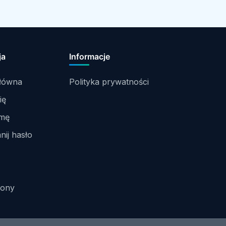
ja
Informacje
główna
Polityka prywatności
ię
rmę
ij hasło
rony