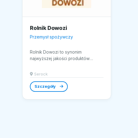
Rolnik Dowozi
Przemysł spożywczy
Rolnik Dowozi to synonim
najwyższej jakości produktów
spożywczych prosto od lokalnych
rolników z Serocka....
Serock
Szczegóły