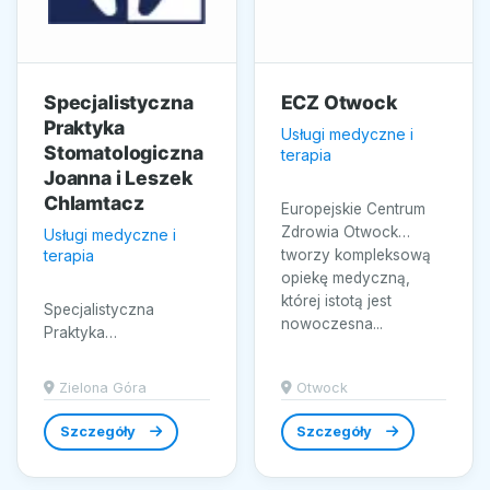
Specjalistyczna
ECZ Otwock
Praktyka
Usługi medyczne i
Stomatologiczna
terapia
Joanna i Leszek
Chlamtacz
Europejskie Centrum
Zdrowia Otwock
Usługi medyczne i
terapia
tworzy kompleksową
opiekę medyczną,
której istotą jest
Specjalistyczna
nowoczesna...
Praktyka
Stomatologiczna
Joanna i Leszek
Zielona Góra
Otwock
Chlamtacz w Zielonej
Górze oferuje
Szczegóły
Szczegóły
kompleksową...