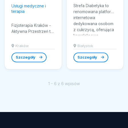
Usługi medyczne i
Strefa Diabetyka to
terapia
renomowana platforma
internetowa
dedykowana osobom
Fizjoterapia Kraków -
z cukrzycą, oferująca
Aktywna Przestrzeń to
kompleksowe...
miejsce, które łączy
nowoczesne podejście
Kraków
Białystok
z indywidualnym...
Szczegóły
Szczegóły
1 - 6 z 6 wpisów