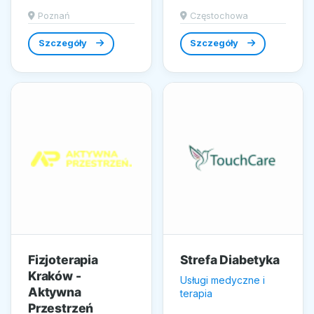
zaawansowanych
się w
Poznań
Częstochowa
produktów...
zaawansowanych
zabiegach z zakresu
Szczegóły
Szczegóły
medycyny...
Fizjoterapia
Strefa Diabetyka
Kraków -
Usługi medyczne i
Aktywna
terapia
Przestrzeń