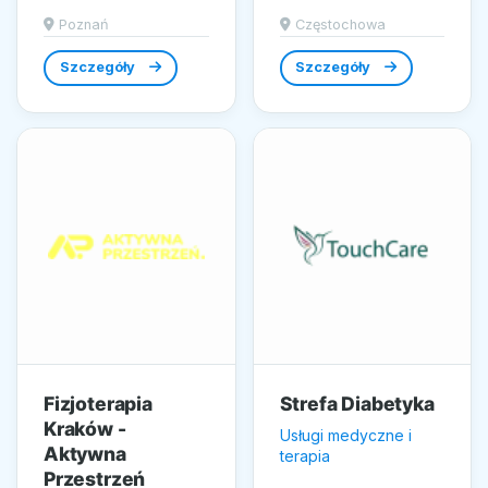
zaawansowanych
się w
Poznań
Częstochowa
produktów...
zaawansowanych
zabiegach z zakresu
Szczegóły
Szczegóły
medycyny...
Fizjoterapia
Strefa Diabetyka
Kraków -
Usługi medyczne i
Aktywna
terapia
Przestrzeń