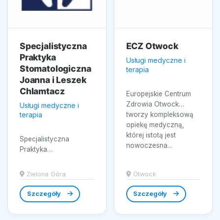
Specjalistyczna
ECZ Otwock
Praktyka
Usługi medyczne i
Stomatologiczna
terapia
Joanna i Leszek
Chlamtacz
Europejskie Centrum
Zdrowia Otwock
Usługi medyczne i
terapia
tworzy kompleksową
opiekę medyczną,
której istotą jest
Specjalistyczna
nowoczesna...
Praktyka
Stomatologiczna
Joanna i Leszek
Zielona Góra
Otwock
Chlamtacz w Zielonej
Górze oferuje
Szczegóły
Szczegóły
kompleksową...