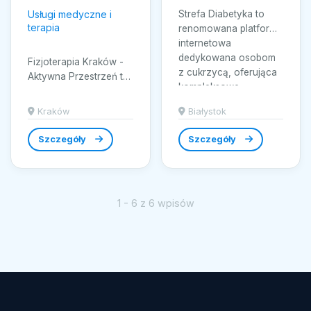
Usługi medyczne i
Strefa Diabetyka to
terapia
renomowana platforma
internetowa
dedykowana osobom
Fizjoterapia Kraków -
z cukrzycą, oferująca
Aktywna Przestrzeń to
kompleksowe...
miejsce, które łączy
nowoczesne podejście
Kraków
Białystok
z indywidualnym...
Szczegóły
Szczegóły
1 - 6 z 6 wpisów