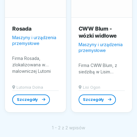
Rosada
CWW Blum -
wózki widłowe
Maszyny i urządzenia
przemysłowe
Maszyny i urządzenia
przemysłowe
Firma Rosada,
zlokalizowana w
Firma CWW Blum, z
malowniczej Lutomi
siedzibą w Lisim
Dolnej, specjalizuje się
Ogonie, oferuje
w kompleksowych
kompleksowe
Lutomia Dolna
Lisi Ogon
usługach...
rozwiązania w
zakresie wózków
Szczegóły
Szczegóły
widłowych,...
1 - 2 z 2 wpisów