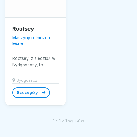
Rootsey
Maszyny rolnicze i
leśne
Rootsey, z siedzibą w
Bydgoszczy, to
renomowana marka
specjalizująca się w
Bydgoszcz
dostarczaniu
zaawansowanej...
Szczegóły
1 - 1 z 1 wpisów