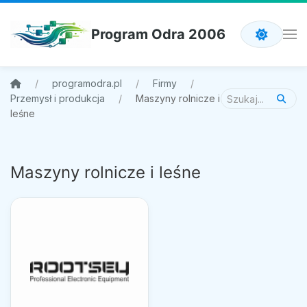
Program Odra 2006
programodra.pl
Firmy
Przemysł i produkcja
Maszyny rolnicze i
leśne
Maszyny rolnicze i leśne