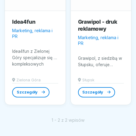
Idea4fun
Grawipol - druk
reklamowy
Marketing, reklama i
PR
Marketing, reklama i
PR
Idea4fun z Zielonej
Góry specjalizuje się w
Grawipol, z siedzibą w
kompleksowych
Słupsku, oferuje
rozwiązaniach z
kompleksowe
obszaru werbemittel
rozwiązania w
Zielona Góra
Słupsk
großhandel...
zakresie druku
reklamowego....
Szczegóły
Szczegóły
1 - 2 z 2 wpisów