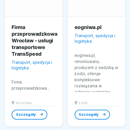
Firma
eogniwa.pl
przeprowadzkowa
Transport, spedycja i
Wrocław - usługi
logistyka
transportowe
TransSpeed
eogniwa.pl,
renomowany
Transport, spedycja i
logistyka
producent z siedzibą w
Łodzi, oferuje
kompleksowe
Firma
rozwiązania w
przeprowadzkowa
zakresie systemów...
Wrocław – usługi
transportowe
Wrocław
Łódź
TransSpeed
specjalizuje się w
Szczegóły
Szczegóły
przeprowadzkach...