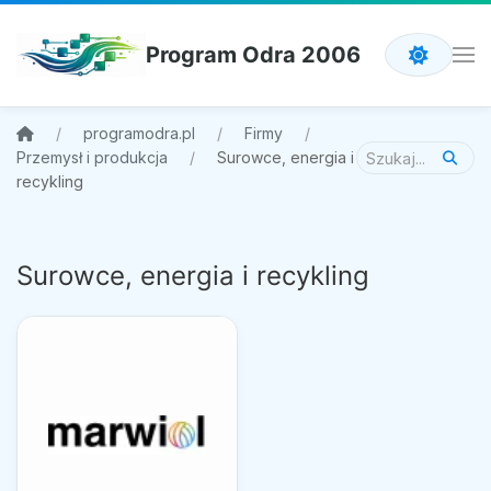
Program Odra 2006
programodra.pl
Firmy
Przemysł i produkcja
Surowce, energia i
recykling
Surowce, energia i recykling