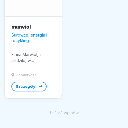
marwiol
Surowce, energia i
recykling
Firma Marwiol, z
siedzibą w
malowniczym mieście
Siemiatycze,
Siemiatycze
specjalizuje się w
dostarczaniu wysokiej
Szczegóły
klasy...
1 - 1 z 1 wpisów