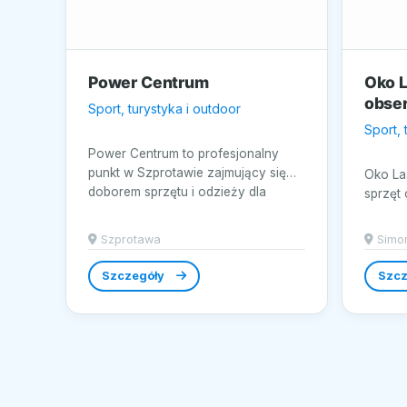
Power Centrum
Oko L
obse
Sport, turystyka i outdoor
Sport, 
Power Centrum to profesjonalny
punkt w Szprotawie zajmujący się
Oko La
doborem sprzętu i odzieży dla
sprzęt
osób...
do moni
przy...
Szprotawa
Simo
Szczegóły
Szcz