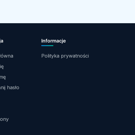
ja
Informacje
główna
Polityka prywatności
ię
rmę
ij hasło
rony