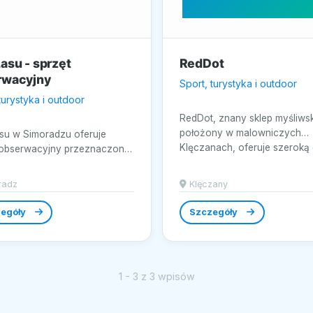
asu - sprzęt
RedDot
rwacyjny
Sport, turystyka i outdoor
turystyka i outdoor
RedDot, znany sklep myśliwsk
położony w malowniczych
su w Simoradzu oferuje
Klęczanach, oferuje szeroką
 obserwacyjny przeznaczony
akcesoriów...
toringu w terenie oraz pracy
radz
Klęczany
egóły
Szczegóły
1 - 3 z 3 wpisów