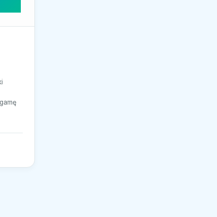
i
 gamę