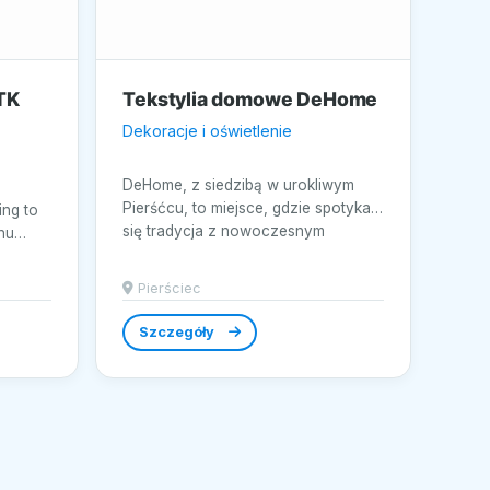
TK
Tekstylia domowe DeHome
Dekoracje i oświetlenie
DeHome, z siedzibą w urokliwym
Pierśćcu, to miejsce, gdzie spotyka
ing to
się tradycja z nowoczesnym
nu
wzornictwem....
....
Pierściec
Szczegóły