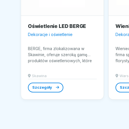
Oświetlenie LED BERGE
Wien
Dekoracje i oświetlenie
Dekorac
BERGE, firma zlokalizowana w
Wienie
Skawinie, oferuje szeroką gamę
firma s
produktów oświetleniowych, które
floryst
łączą...
Skawina
Wars
Szczegóły
Szcz