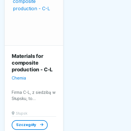
Materials for
composite
production - C-L
Chemia
Firma C-L, z siedzibą w
Słupsku, to
renomowany
dostawca materiałów
Słupsk
do produkcji
kompozytów w
Szczegóły
Polsce....