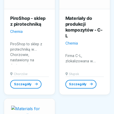
PiroShop - sklep
Materiały do
z pirotechniką
produkcji
kompozytów - C-
Chemia
L
Chemia
PiroShop to sklep z
pirotechniką w
Chorzowie,
Firma C-L,
nastawiony na
zlokalizowana w
dostarczanie
Słupsku, specjalizuje
produktów i
się w dostarczaniu
Chorzów
Słupsk
materiałów...
najwyższej jakości
materiałów do...
Szczegóły
Szczegóły