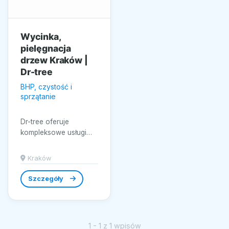
Wycinka,
pielęgnacja
drzew Kraków |
Dr-tree
BHP, czystość i
sprzątanie
Dr-tree oferuje
kompleksowe usługi
związane z pielęgnacją
i wycinką drzew na
Kraków
terenie Krakowa.
Nasza firma...
Szczegóły
1 - 1 z 1 wpisów