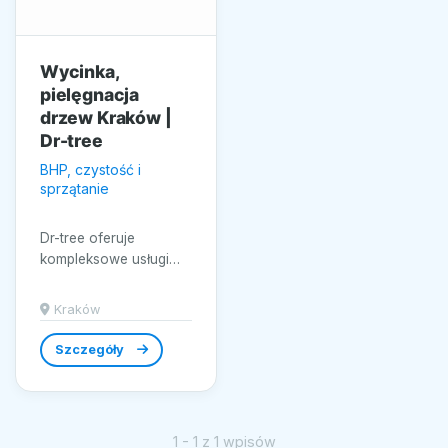
Wycinka,
pielęgnacja
drzew Kraków |
Dr-tree
BHP, czystość i
sprzątanie
Dr-tree oferuje
kompleksowe usługi
związane z pielęgnacją
i wycinką drzew na
Kraków
terenie Krakowa.
Nasza firma...
Szczegóły
1 - 1 z 1 wpisów