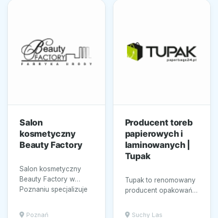
Salon
Producent toreb
kosmetyczny
papierowych i
Beauty Factory
laminowanych |
Tupak
Salon kosmetyczny
Beauty Factory w
Tupak to renomowany
Poznaniu specjalizuje
producent opakowań,
się w
specjalizujący się w
zaawansowanych
tworzeniu wysokiej
Poznań
Suchy Las