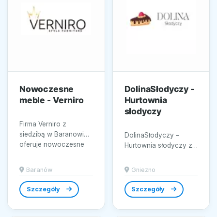
Nowoczesne
DolinaSłodyczy -
meble - Verniro
Hurtownia
słodyczy
Firma Verniro z
siedzibą w Baranowie
DolinaSłodyczy –
oferuje nowoczesne
Hurtownia słodyczy z
meble, które
siedzibą w Gnieźnie
zachwycają designem
oferuje szeroki
Baranów
Gniezno
i...
asortyment produktów
najwyższej...
Szczegóły
Szczegóły