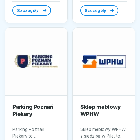
zabiegach z zakresu
jakości toreb
medycyny...
papierowych i...
Szczegóły
Szczegóły
Parking Poznań
Sklep meblowy
Piekary
WPHW
Parking Poznań
Sklep meblowy WPHW,
Piekary to
z siedzibą w Pile, to