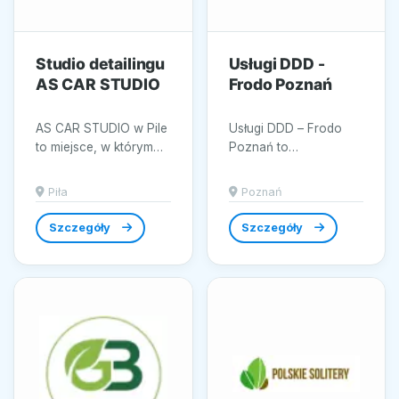
Studio detailingu
Usługi DDD -
AS CAR STUDIO
Frodo Poznań
AS CAR STUDIO w Pile
Usługi DDD – Frodo
to miejsce, w którym
Poznań to
mycie oraz pielęgnacja
kompleksowe wsparcie
pojazdów odbywają
w zakresie utrzymania
Piła
Poznań
się z myślą o precyzji
czystości i
i...
bezpieczeństwa...
Szczegóły
Szczegóły