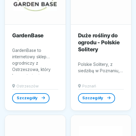
GardenBase
Duże rośliny do
ogrodu - Polskie
Solitery
GardenBase to
internetowy sklep
ogrodniczy z
Polskie Solitery, z
Ostrzeszowa, który
siedzibą w Poznaniu,
koncentruje się na
to renomowany sklep
kompleksowym...
ogrodniczy online,
Ostrzeszów
Poznań
który specjalizuje się
w...
Szczegóły
Szczegóły