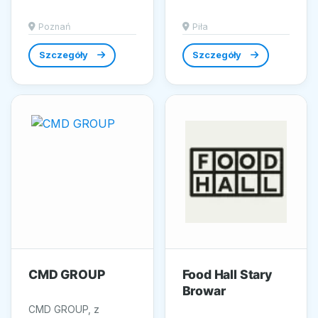
nowoczesne
synonim klasy i
rozwiązanie dla
nowoczesności w
Poznań
Piła
kierowców
dziedzinie aranżacji
poszukujących
wnętrz....
Szczegóły
Szczegóły
bezpiecznego i
dogodnego...
CMD GROUP
Food Hall Stary
Browar
CMD GROUP, z