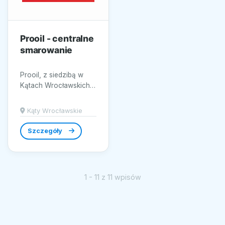
Prooil - centralne
smarowanie
Prooil, z siedzibą w
Kątach Wrocławskich,
zdecydowanie
wyróżnia się na rynku
Kąty Wrocławskie
dzięki
specjalistycznym...
Szczegóły
1 - 11 z 11 wpisów