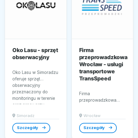
Oko Lasu - sprzęt
Firma
obserwacyjny
przeprowadzkowa
Wrocław - usługi
transportowe
Oko Lasu w Simoradzu
TransSpeed
oferuje sprzęt
obserwacyjny
przeznaczony do
Firma
monitoringu w terenie
przeprowadzkowa
oraz pracy przy...
Wrocław – usługi
transportowe
Simoradz
Wrocław
TransSpeed
specjalizuje się w
Szczegóły
Szczegóły
przeprowadzkach...