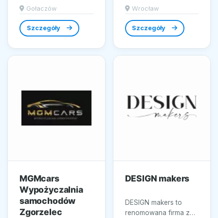
troską o estetykę...
marka Famar łączy
Gołaczów
Wrocław
precyzję robót
budowlanych...
Szczegóły
Szczegóły
MGMcars
DESIGN makers
Wypożyczalnia
samochodów
DESIGN makers to
Zgorzelec
renomowana firma z