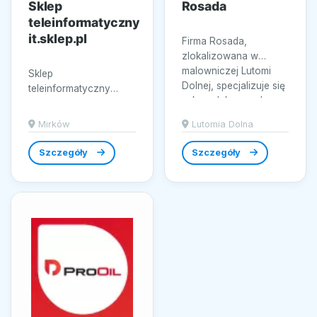
Sklep
Rosada
teleinformatyczny
it.sklep.pl
Firma Rosada,
zlokalizowana w
malowniczej Lutomi
Sklep
Dolnej, specjalizuje się
teleinformatyczny
w kompleksowych
it.sklep.pl,
usługach...
zlokalizowany w sercu
Mirków
Lutomia Dolna
Wrocławia, specjalizuje
się w dostarczaniu...
Szczegóły
Szczegóły