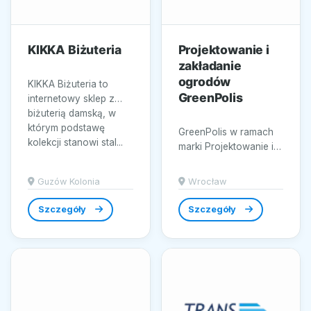
KIKKA Biżuteria
Projektowanie i
zakładanie
ogrodów
KIKKA Biżuteria to
GreenPolis
internetowy sklep z
biżuterią damską, w
którym podstawę
GreenPolis w ramach
kolekcji stanowi stal...
marki Projektowanie i
zakładanie ogrodów
GreenPolis tworzy
Guzów Kolonia
Wrocław
realizacje ogrodowe
we...
Szczegóły
Szczegóły