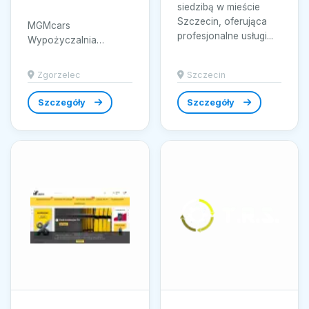
siedzibą w mieście
Szczecin, oferująca
MGMcars
profesjonalne usługi...
Wypożyczalnia
Samochodów w
Zgorzelcu oferuje
Zgorzelec
Szczecin
szeroki wachlarz
usług, zapewniając
Szczegóły
Szczegóły
klientom pełną...