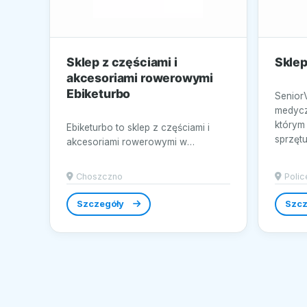
Sklep z częściami i
Sklep
akcesoriami rowerowymi
Ebiketurbo
SeniorV
medycz
którym 
Ebiketurbo to sklep z częściami i
sprzętu.
akcesoriami rowerowymi w
Choszczno, w którym rośnie
kompletność oferty...
Choszczno
Polic
Szczegóły
Szcz