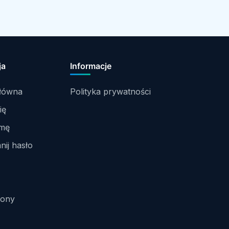
ja
Informacje
główna
Polityka prywatności
ię
rmę
ij hasło
rony