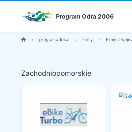
Program Odra 2006
programodra.pl
Firmy
Firmy z woj
Zachodniopomorskie