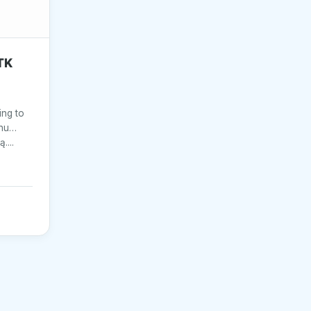
TK
ing to
nu
....