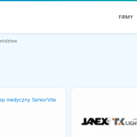
FIRMY
ewództwa