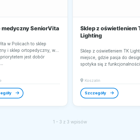
 medyczny SeniorVita
Sklep z oświetleniem 
Lighting
ita w Policach to sklep
ny i sklep ortopedyczny, w
Sklep z oświetleniem TK Light
priorytetem jest dobór
miejsce, gdzie pasja do desig
..
spotyka się z funkcjonalnością
e
Koszalin
egóły
Szczegóły
1 - 3 z 3 wpisów