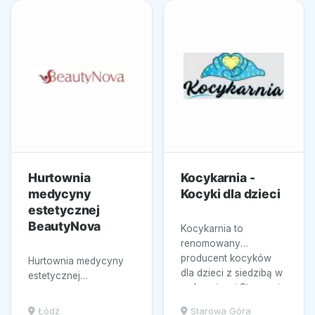
Hurtownia
Kocykarnia -
medycyny
Kocyki dla dzieci
estetycznej
BeautyNova
Kocykarnia to
renomowany
producent kocyków
Hurtownia medycyny
dla dzieci z siedzibą w
estetycznej
malowniczej Starowej
BeautyNova z Łodzi to
Górze, oferujący...
miejsce dla
Łódź
Starowa Góra