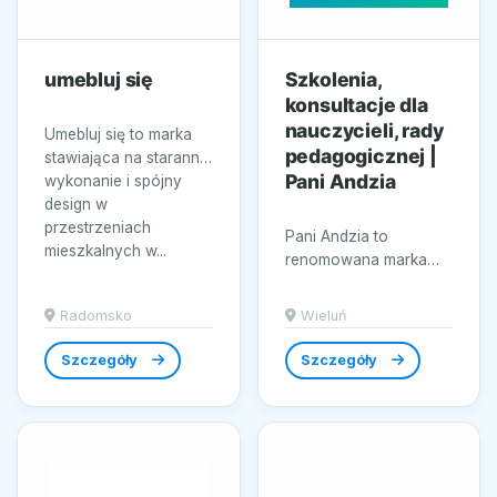
umebluj się
Szkolenia,
konsultacje dla
nauczycieli, rady
Umebluj się to marka
pedagogicznej |
stawiająca na staranne
Pani Andzia
wykonanie i spójny
design w
przestrzeniach
Pani Andzia to
mieszkalnych w...
renomowana marka
specjalizująca się w
dostarczaniu wysokiej
Radomsko
Wieluń
jakości materiałów...
Szczegóły
Szczegóły