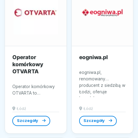
Operator
eogniwa.pl
komórkowy
OTVARTA
eogniwa.pl,
renomowany
producent z siedzibą w
Operator komórkowy
Łodzi, oferuje
OTVARTA to
kompleksowe
dynamicznie
rozwiązania w
rozwijająca się firma
Łódź
Łódź
zakresie systemów...
telekomunikacyjna z
siedzibą w Łodzi,...
Szczegóły
Szczegóły