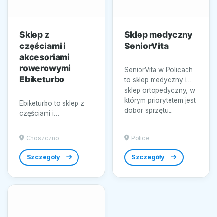
Sklep z
Sklep medyczny
częściami i
SeniorVita
akcesoriami
rowerowymi
SeniorVita w Policach
Ebiketurbo
to sklep medyczny i
sklep ortopedyczny, w
którym priorytetem jest
Ebiketurbo to sklep z
dobór sprzętu...
częściami i
akcesoriami
rowerowymi w
Choszczno
Police
Choszczno, w którym
rośnie kompletność
Szczegóły
Szczegóły
oferty...