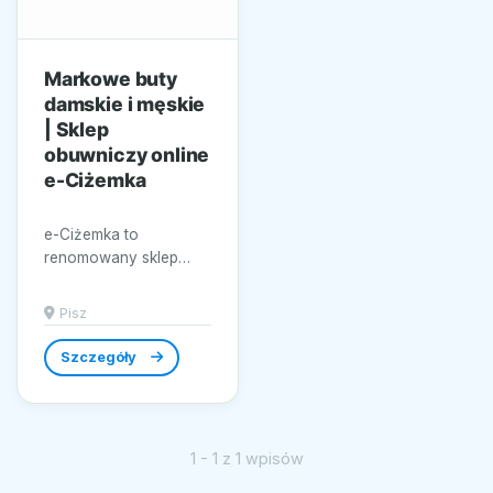
Markowe buty
damskie i męskie
| Sklep
obuwniczy online
e-Ciżemka
e-Ciżemka to
renomowany sklep
obuwniczy online,
który zdobył uznanie
Pisz
dzięki bogatej ofercie
markowych butów...
Szczegóły
1 - 1 z 1 wpisów