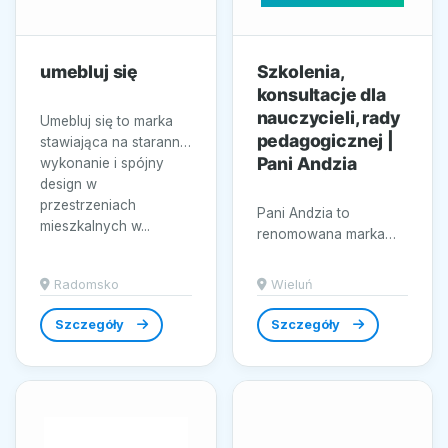
umebluj się
Szkolenia,
konsultacje dla
nauczycieli, rady
Umebluj się to marka
pedagogicznej |
stawiająca na staranne
Pani Andzia
wykonanie i spójny
design w
przestrzeniach
Pani Andzia to
mieszkalnych w...
renomowana marka
specjalizująca się w
dostarczaniu wysokiej
Radomsko
Wieluń
jakości materiałów...
Szczegóły
Szczegóły