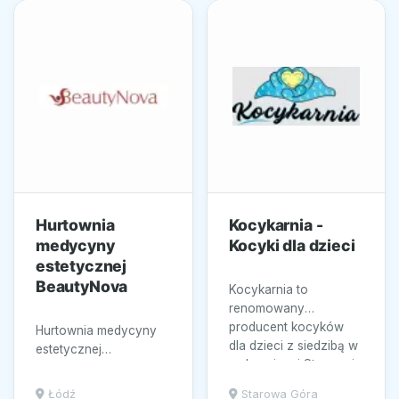
Hurtownia
Kocykarnia -
medycyny
Kocyki dla dzieci
estetycznej
BeautyNova
Kocykarnia to
renomowany
producent kocyków
Hurtownia medycyny
dla dzieci z siedzibą w
estetycznej
malowniczej Starowej
BeautyNova z Łodzi to
Górze, oferujący...
miejsce dla
Łódź
Starowa Góra