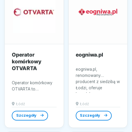
Operator
eogniwa.pl
komórkowy
OTVARTA
eogniwa.pl,
renomowany
producent z siedzibą w
Operator komórkowy
Łodzi, oferuje
OTVARTA to
kompleksowe
dynamicznie
rozwiązania w
rozwijająca się firma
Łódź
Łódź
zakresie systemów...
telekomunikacyjna z
siedzibą w Łodzi,...
Szczegóły
Szczegóły