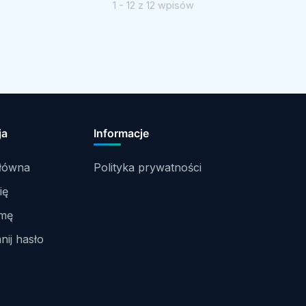
1 - 12 z 12 wpisów
ja
Informacje
główna
Polityka prywatności
ię
rmę
ij hasło