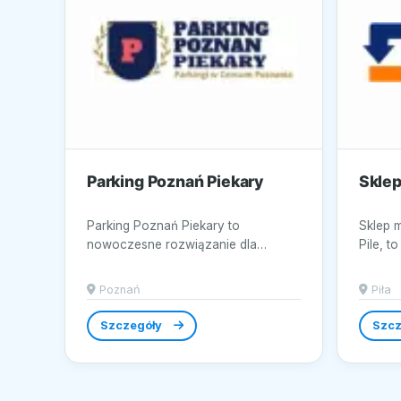
Parking Poznań Piekary
Skle
Parking Poznań Piekary to
Sklep 
nowoczesne rozwiązanie dla
Pile, t
kierowców poszukujących
nowocz
bezpiecznego i dogodnego...
aranżac
Poznań
Piła
Szczegóły
Szcz