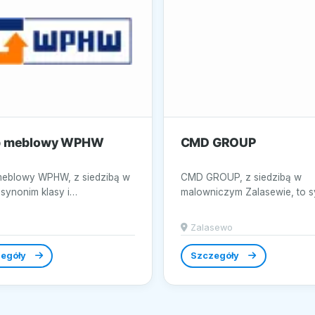
p meblowy WPHW
CMD GROUP
meblowy WPHW, z siedzibą w
CMD GROUP, z siedzibą w
o synonim klasy i
malowniczym Zalasewie, to 
esności w dziedzinie
profesjonalizmu i niezawodn
ji wnętrz....
branży...
Zalasewo
egóły
Szczegóły