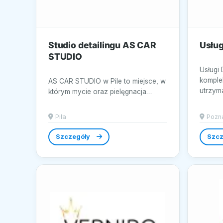
Studio detailingu AS CAR
Usług
STUDIO
Usługi
komple
AS CAR STUDIO w Pile to miejsce, w
utrzyma
którym mycie oraz pielęgnacja
bezpiec
pojazdów odbywają się z myślą o
precyzji i...
Piła
Pozn
Szczegóły
Szcz