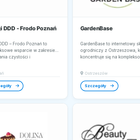
i DDD - Frodo Poznań
GardenBase
 DDD – Frodo Poznań to
GardenBase to internetowy s
ksowe wsparcie w zakresie
ogrodniczy z Ostrzeszowa, k
nia czystości i
koncentruje się na komplekso
zeństwa...
ań
Ostrzeszów
egóły
Szczegóły