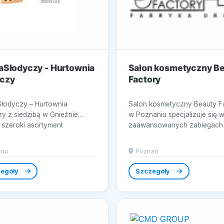
aSłodyczy - Hurtownia
Salon kosmetyczny B
yczy
Factory
Słodyczy – Hurtownia
Salon kosmetyczny Beauty F
zy z siedzibą w Gnieźnie
w Poznaniu specjalizuje się 
 szeroki asortyment
zaawansowanych zabiegach
ów najwyższej...
zakresu medycyny...
zno
Poznań
egóły
Szczegóły