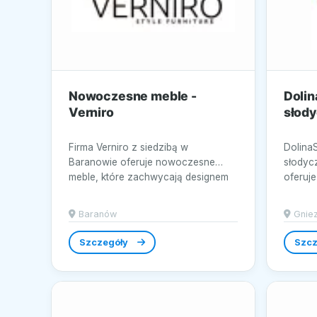
Nowoczesne meble -
Dolin
Verniro
słod
Firma Verniro z siedzibą w
Dolina
Baranowie oferuje nowoczesne
słodyc
meble, które zachwycają designem
oferuje
i...
produkt
Baranów
Gnie
Szczegóły
Szcz