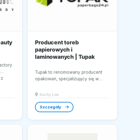
eauty
Producent toreb
papierowych i
laminowanych | Tupak
actory
w
Tupak to renomowany producent
 z
opakowań, specjalizujący się w
tworzeniu wysokiej jakości toreb
papierowych i...
Suchy Las
Szczegóły