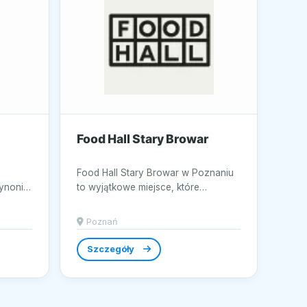
Food Hall Stary Browar
Food Hall Stary Browar w Poznaniu
synonim
to wyjątkowe miejsce, które
ości w
harmonijnie łączy kulinarne
różnorodności z...
Poznań
Szczegóły