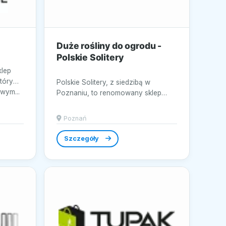
Duże rośliny do ogrodu -
Polskie Solitery
klep
tóry
Polskie Solitery, z siedzibą w
wym...
Poznaniu, to renomowany sklep
ogrodniczy online, który specjalizuje
się w...
Poznań
Szczegóły