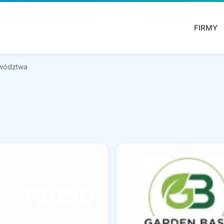
FIRMY
ewództwa