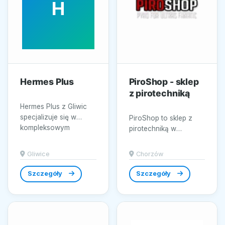
H
Hermes Plus
PiroShop - sklep
z pirotechniką
Hermes Plus z Gliwic
specjalizuje się w
PiroShop to sklep z
kompleksowym
pirotechniką w
doborze i dostawie
Chorzowie,
rozwiązań dla
nastawiony na
Gliwice
Chorzów
zasilania...
dostarczanie
produktów i
Szczegóły
Szczegóły
materiałów...