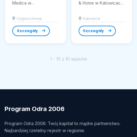
Medica w
& Home w Katowicach
Częstochowie oferuje
to synonim wyjątkowej
szeroki asortyment
biżuterii, łączącej
Częstochowa
Katowice
zaawansowanych
elegancję z
produktów...
najwyższą...
Szczegóły
Szczegóły
1 - 10 z 10 wpisów
Program Odra 2006
Program Odra 2006: Twój kapitał to mądre partnerstwo.
Najbardziej rzetelny rejestr w regionie.