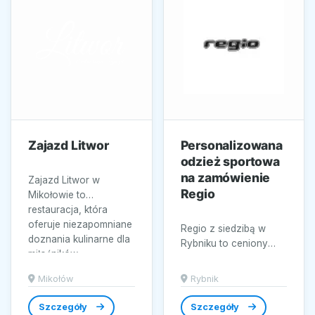
Zajazd Litwor
Personalizowana
odzież sportowa
na zamówienie
Zajazd Litwor w
Regio
Mikołowie to
restauracja, która
oferuje niezapomniane
Regio z siedzibą w
doznania kulinarne dla
Rybniku to ceniony
miłośników...
producent
personalizowanej
Mikołów
Rybnik
odzieży sportowej,
oferujący szeroką
Szczegóły
Szczegóły