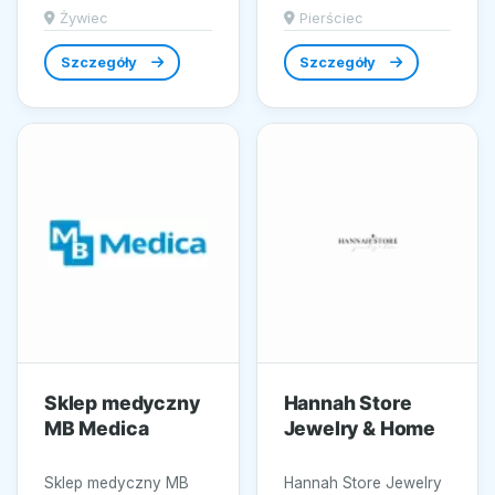
profesjonalnego
się tradycja z
Żywiec
Pierściec
sprzętu audio,
nowoczesnym
zlokalizowany w
wzornictwem....
Szczegóły
Szczegóły
malowniczym Żywcu,
który...
Sklep medyczny
Hannah Store
MB Medica
Jewelry & Home
Sklep medyczny MB
Hannah Store Jewelry