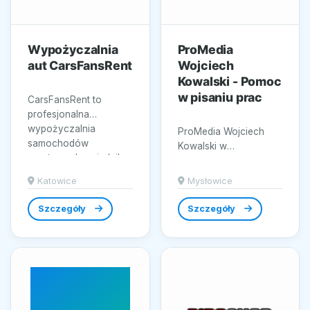
Wypożyczalnia
ProMedia
aut CarsFansRent
Wojciech
Kowalski - Pomoc
w pisaniu prac
CarsFansRent to
profesjonalna
wypożyczalnia
ProMedia Wojciech
samochodów
Kowalski w
sportowych z siedzibą
Mysłowicach realizuje
w Katowicach,
wsparcie w pisaniu
Katowice
Mysłowice
stworzona z...
prac akademickich w
obszarze...
Szczegóły
Szczegóły