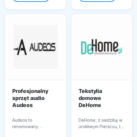
gamę...
Profesjonalny
Tekstylia
sprzęt audio
domowe
Audeos
DeHome
Audeos to
DeHome, z siedzibą w
renomowany
urokliwym Pierśćcu, to
dostawca
miejsce, gdzie spotyka