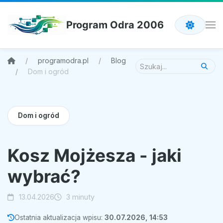
Program Odra 2006
programodra.pl
Blog
Dom i ogród
Dom i ogród
Kosz Mojżesza - jaki
wybrać?
13.04.2026
3 minuty
Ostatnia aktualizacja wpisu:
30.07.2026, 14:53