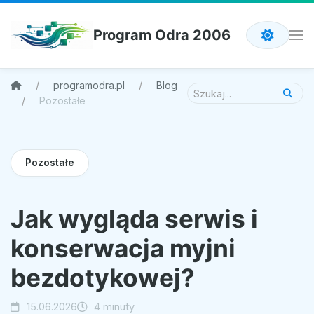
Program Odra 2006
programodra.pl
Blog
Pozostałe
Pozostałe
Jak wygląda serwis i
konserwacja myjni
bezdotykowej?
15.06.2026
4 minuty